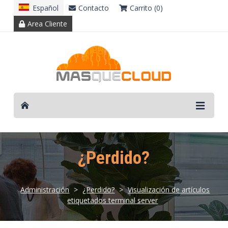
Español
Contacto
Carrito (0)
Area Cliente
¿Perdido?
Administración
>
¿Perdido?
>
Visualización de artículos
etiquetados terminal server