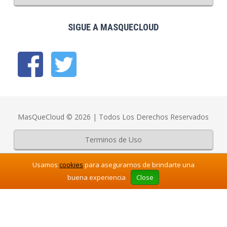
SIGUE A MASQUECLOUD
MasQueCloud © 2026 | Todos Los Derechos Reservados
Terminos de Uso
Usamos
cookies
para asegurarnos de brindarte una
Aviso Legal
buena experiencia
Close
Politicas de privacidad
-->